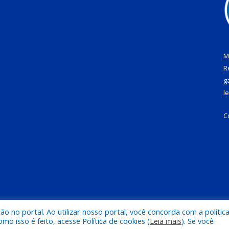
M
R
g
l
C
 no portal. Ao utilizar nosso portal, você concorda com a polític
 de Tucuruí-PA.
Mapa do Si
 isso é feito, acesse Política de cookies (
Leia mais
). Se você