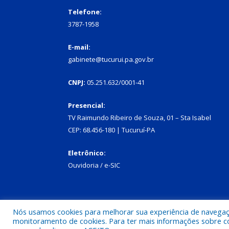
Telefone:
3787-1958
E-mail:
gabinete@tucurui.pa.gov.br
CNPJ:
05.251.632/0001-41
Presencial:
TV Raimundo Ribeiro de Souza, 01 – Sta Isabel
CEP: 68.456-180 | Tucuruí-PA
Eletrônico:
Ouvidoria
/
e-SIC
Nós usamos cookies para melhorar sua experiência de navegação
Todos os direitos reservados a Prefeitura Municipal
monitoramento de cookies. Para ter mais informações sobre como