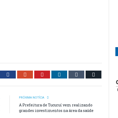
tter
Facebook
Google+
Pinterest
LinkedIn
Tumblr
Email
R
PRÓXIMA NOTÍCIA
o
A Prefeitura de Tucuruí vem realizando
o
grandes investimentos na área da saúde