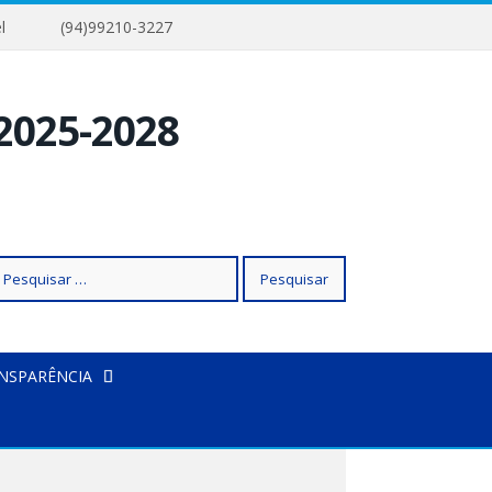
Isabel
(94)99210-3227
squisar
NSPARÊNCIA
r: