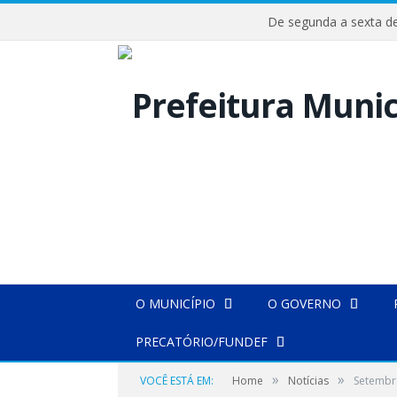
De segunda a sexta
NOTÍCIAS
O MUNICÍPIO
O GOVERNO
Setembro Amarelo –
PRECATÓRIO/FUNDEF
por
CR2-ADMIN17
em
13 DE SETEMBRO DE 2021
»
»
VOCÊ ESTÁ EM:
Home
Notícias
Setembr