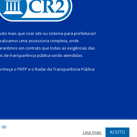
uito mais que
criar site
ou
sistema para prefeituras
!
ealizamos uma
assessoria
completa, onde
arantimos em contrato que todas as exigências das
eis de transparência pública
serão atendidas.
onheça o
PNTP
e o
Radar da Transparência Pública
a de
te
Acessar Área Administrativa
Acessar Webmail
ACEITO
Leia mais