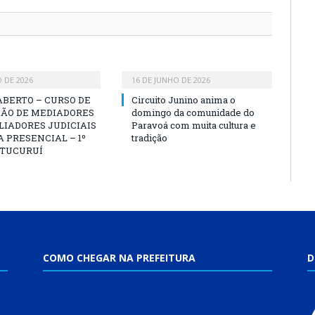
O DE 2026
16 DE JUNHO DE 2026
ABERTO – CURSO DE
Circuito Junino anima o
ÃO DE MEDIADORES
domingo da comunidade do
LIADORES JUDICIAIS
Paravoá com muita cultura e
 PRESENCIAL – 1º
tradição
 TUCURUÍ
COMO CHEGAR NA PREFEITURA
D