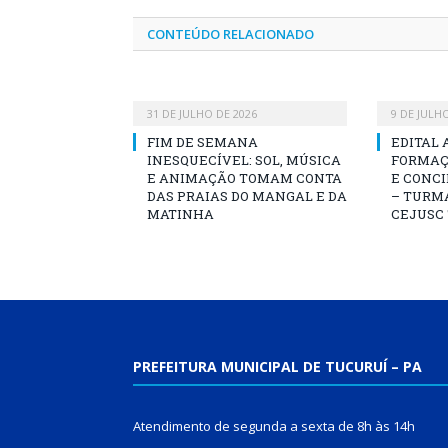
CONTEÚDO RELACIONADO
31 DE JULHO DE 2026
9 DE JULH
FIM DE SEMANA
EDITAL 
INESQUECÍVEL: SOL, MÚSICA
FORMAÇ
E ANIMAÇÃO TOMAM CONTA
E CONCI
DAS PRAIAS DO MANGAL E DA
– TURMA
MATINHA
CEJUSC
PREFEITURA MUNICIPAL DE TUCURUÍ – PA
Atendimento de segunda a sexta de 8h às 14h