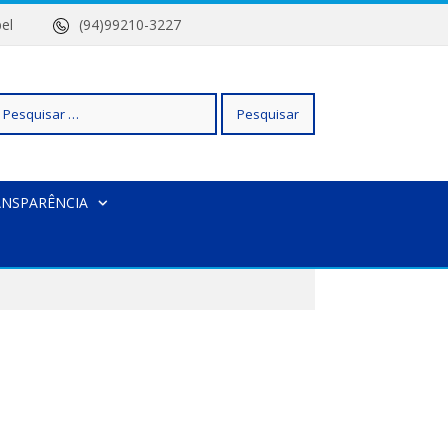
 Isabel
(94)99210-3227
squisar
ANSPARÊNCIA
r: