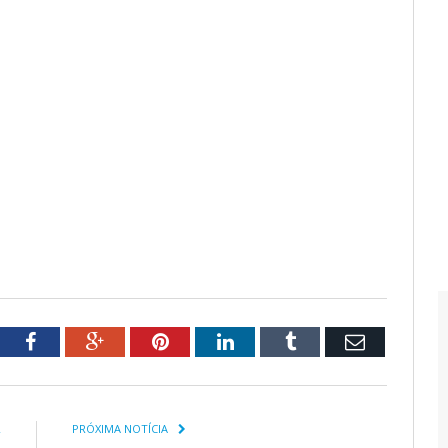
tter
Facebook
Google+
Pinterest
LinkedIn
Tumblr
Email
R
PRÓXIMA NOTÍCIA