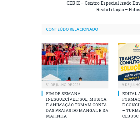
CER II – Centro Especializado E
Reabilitação – Foto
CONTEÚDO RELACIONADO
31 DE JULHO DE 2026
9 DE JULH
FIM DE SEMANA
EDITAL 
INESQUECÍVEL: SOL, MÚSICA
FORMAÇ
E ANIMAÇÃO TOMAM CONTA
E CONCI
DAS PRAIAS DO MANGAL E DA
– TURMA
MATINHA
CEJUSC