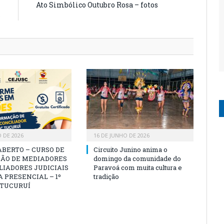
m
Ato Simbólico Outubro Rosa – fotos
s
O DE 2026
16 DE JUNHO DE 2026
ABERTO – CURSO DE
Circuito Junino anima o
ÃO DE MEDIADORES
domingo da comunidade do
LIADORES JUDICIAIS
Paravoá com muita cultura e
 PRESENCIAL – 1º
tradição
 TUCURUÍ