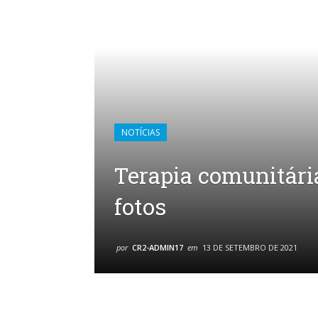
NOTÍCIAS
Terapia comunitári
fotos
por
CR2-ADMIN17
em
13 DE SETEMBRO DE 2021