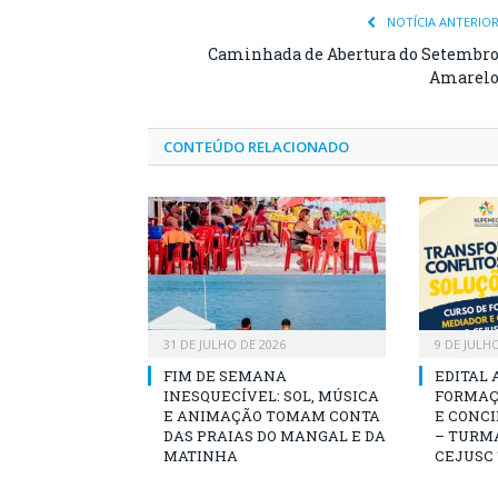
NOTÍCIA ANTERIO
Caminhada de Abertura do Setembr
Amarel
CONTEÚDO RELACIONADO
31 DE JULHO DE 2026
9 DE JULH
FIM DE SEMANA
EDITAL 
INESQUECÍVEL: SOL, MÚSICA
FORMAÇ
E ANIMAÇÃO TOMAM CONTA
E CONCI
DAS PRAIAS DO MANGAL E DA
– TURMA
MATINHA
CEJUSC