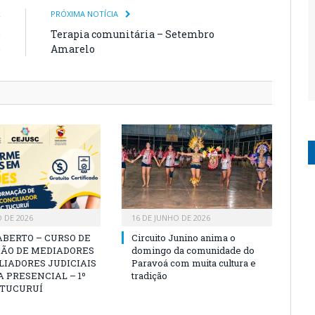
R
PRÓXIMA NOTÍCIA
o
Terapia comunitária – Setembro
o
Amarelo
O DE 2026
16 DE JUNHO DE 2026
ABERTO – CURSO DE
Circuito Junino anima o
ÃO DE MEDIADORES
domingo da comunidade do
LIADORES JUDICIAIS
Paravoá com muita cultura e
 PRESENCIAL – 1º
tradição
 TUCURUÍ