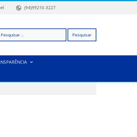
 Isabel
(94)99210-3227
squisar
ANSPARÊNCIA
r: