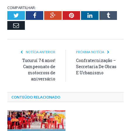
COMPARTILHAR:
Twitter
Facebook
Google+
Pinterest
LinkedIn
Tumblr
Email
NOTÍCIA ANTERIOR
PRÓXIMA NOTÍCIA
Tucuruí 74 anos!
Confraternização –
Campeonato de
Secretaria De Obras
motocross de
E Urbanismo
aniversário
CONTEÚDO RELACIONADO