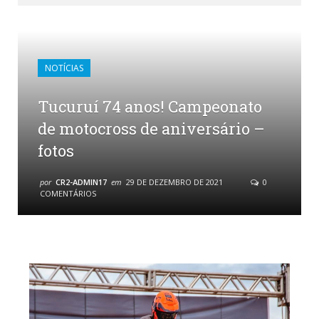
NOTÍCIAS
Tucuruí 74 anos! Campeonato
de motocross de aniversário –
fotos
por
CR2-ADMIN17
em
29 DE DEZEMBRO DE 2021
0
COMENTÁRIOS