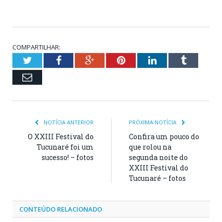
COMPARTILHAR:
Twitter
Facebook
Google+
Pinterest
LinkedIn
Tumblr
Email
NOTÍCIA ANTERIOR
PRÓXIMA NOTÍCIA
O XXIII Festival do
Confira um pouco do
Tucunaré foi um
que rolou na
sucesso! – fotos
segunda noite do
XXIII Festival do
Tucunaré – fotos
CONTEÚDO RELACIONADO