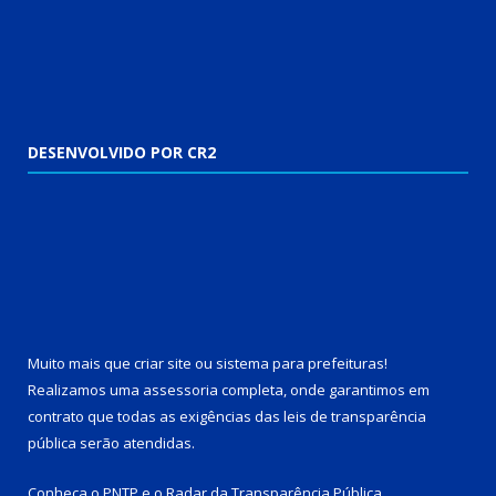
DESENVOLVIDO POR CR2
Muito mais que
criar site
ou
sistema para prefeituras
!
Realizamos uma
assessoria
completa, onde garantimos em
contrato que todas as exigências das
leis de transparência
pública
serão atendidas.
Conheça o
PNTP
e o
Radar da Transparência Pública