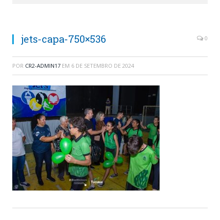
jets-capa-750×536
0
POR
CR2-ADMIN17
EM
6 DE SETEMBRO DE 2024