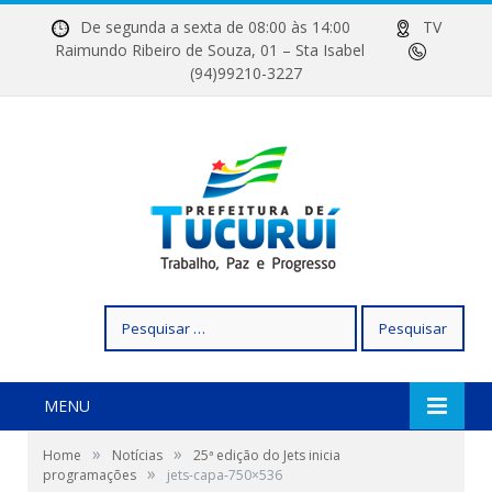
De segunda a sexta de 08:00 às 14:00
TV
Raimundo Ribeiro de Souza, 01 – Sta Isabel
(94)99210-3227
Pesquisar
por:
MENU
»
»
Home
Notícias
25ª edição do Jets inicia
»
programações
jets-capa-750×536