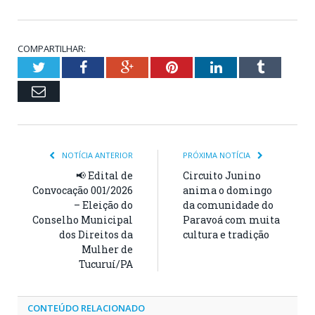
COMPARTILHAR:
Twitter
Facebook
Google+
Pinterest
LinkedIn
Tumblr
Email
NOTÍCIA ANTERIOR
PRÓXIMA NOTÍCIA
📢 Edital de
Circuito Junino
Convocação 001/2026
anima o domingo
– Eleição do
da comunidade do
Conselho Municipal
Paravoá com muita
dos Direitos da
cultura e tradição
Mulher de
Tucuruí/PA
CONTEÚDO RELACIONADO