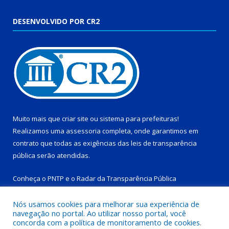
DESENVOLVIDO POR CR2
Muito mais que
criar site
ou
sistema para prefeituras
!
Realizamos uma
assessoria
completa, onde garantimos em
contrato que todas as exigências das
leis de transparência
pública
serão atendidas.
Conheça o
PNTP
e o
Radar da Transparência Pública
Nós usamos cookies para melhorar sua experiência de
navegação no portal. Ao utilizar nosso portal, você
concorda com a política de monitoramento de cookies.