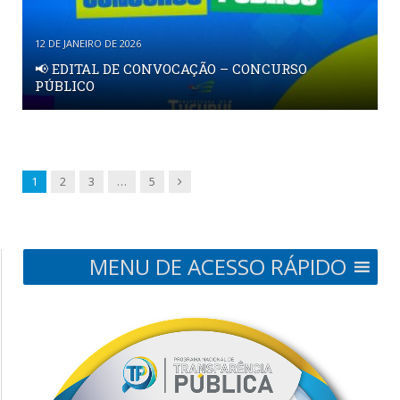
12 DE JANEIRO DE 2026
📢 EDITAL DE CONVOCAÇÃO – CONCURSO
PÚBLICO
Próxima
1
2
3
…
5
MENU DE ACESSO RÁPIDO