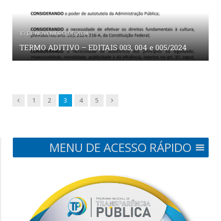
13 DE NOVEMBRO DE 2024
TERMO ADITIVO – EDITAIS 003, 004 e 005/2024
Anterior
Próxima
1
2
3
4
5
MENU DE ACESSO RÁPIDO