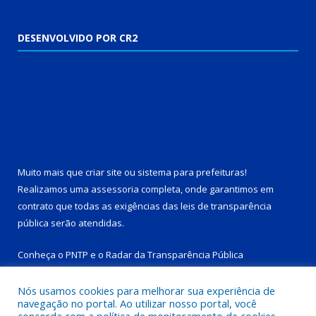
DESENVOLVIDO POR CR2
Muito mais que
criar site
ou
sistema para prefeituras
!
Realizamos uma
assessoria
completa, onde garantimos em
contrato que todas as exigências das
leis de transparência
pública
serão atendidas.
Conheça o
PNTP
e o
Radar da Transparência Pública
Nós usamos cookies para melhorar sua experiência de
navegação no portal. Ao utilizar nosso portal, você