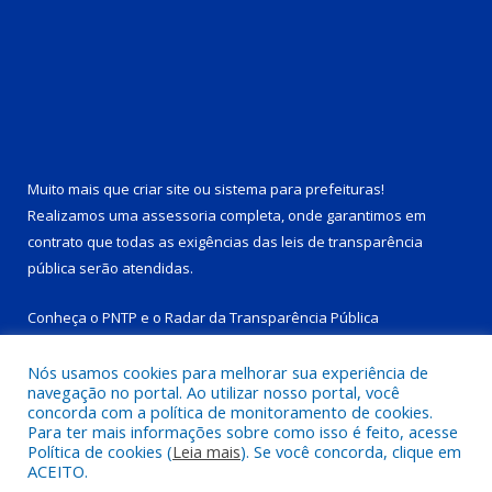
Muito mais que
criar site
ou
sistema para prefeituras
!
Realizamos uma
assessoria
completa, onde garantimos em
contrato que todas as exigências das
leis de transparência
pública
serão atendidas.
Conheça o
PNTP
e o
Radar da Transparência Pública
Nós usamos cookies para melhorar sua experiência de
navegação no portal. Ao utilizar nosso portal, você
concorda com a política de monitoramento de cookies.
Para ter mais informações sobre como isso é feito, acesse
Todos os direitos reservados a Prefeitura Municipal de Tucuruí-
Política de cookies (
Leia mais
). Se você concorda, clique em
PA.
ACEITO.