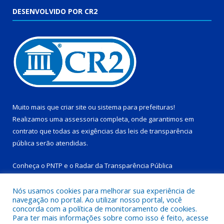
DESENVOLVIDO POR CR2
Muito mais que
criar site
ou
sistema para prefeituras
!
Realizamos uma
assessoria
completa, onde garantimos em
contrato que todas as exigências das
leis de transparência
pública
serão atendidas.
Conheça o
PNTP
e o
Radar da Transparência Pública
Nós usamos cookies para melhorar sua experiência de
navegação no portal. Ao utilizar nosso portal, você
concorda com a política de monitoramento de cookies.
Para ter mais informações sobre como isso é feito, acesse
Todos os direitos reservados a Prefeitura Municipal de Tucuruí-