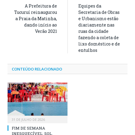
A Prefeitura de
Equipes da
Tucuruí reinaugurou
Secretaria de Obras
a Praia da Matinha,
e Urbanismo estão
dando início ao
diariamente nas
Verão 2021
ruas da cidade
fazendo a coleta de
lixo doméstico e de
entulhos
CONTEÚDO RELACIONADO
31 DE JULHO DE 2026
FIM DE SEMANA
INESQUECÍVEL: SOL,