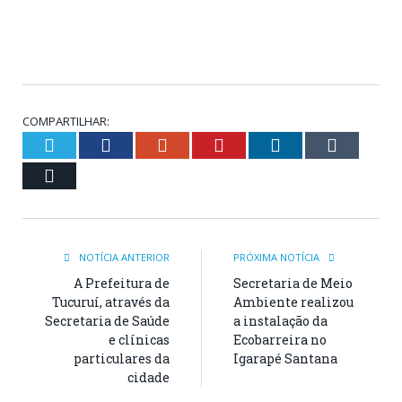
COMPARTILHAR:
Twitter
Facebook
Google+
Pinterest
LinkedIn
Tumblr
Email
NOTÍCIA ANTERIOR
PRÓXIMA NOTÍCIA
A Prefeitura de
Secretaria de Meio
Tucuruí, através da
Ambiente realizou
Secretaria de Saúde
a instalação da
e clínicas
Ecobarreira no
particulares da
Igarapé Santana
cidade