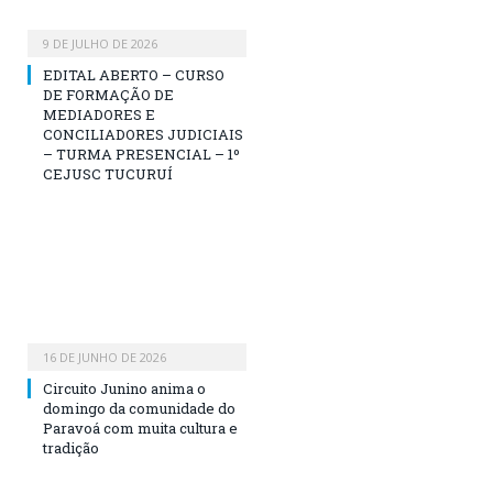
9 DE JULHO DE 2026
EDITAL ABERTO – CURSO
DE FORMAÇÃO DE
MEDIADORES E
CONCILIADORES JUDICIAIS
– TURMA PRESENCIAL – 1º
CEJUSC TUCURUÍ
16 DE JUNHO DE 2026
Circuito Junino anima o
domingo da comunidade do
Paravoá com muita cultura e
tradição