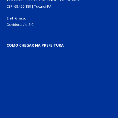
TV Raimundo Ribeiro de Souza, 01 – Sta Isabel
CEP: 68.456-180 | Tucuruí-PA
Eletrônico:
Ouvidoria
/
e-SIC
COMO CHEGAR NA PREFEITURA