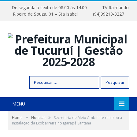
De segunda a sexta de 08:00 às 14:00
TV Raimundo
Ribeiro de Souza, 01 – Sta Isabel
(94)99210-3227
Pesquisar
por:
MENU
»
»
Home
Notícias
Secretaria de Meio Ambiente realizou a
instalação da Ecobarreira no Igarapé Santana