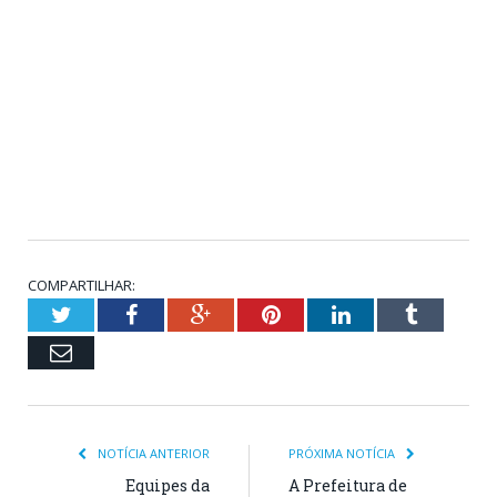
COMPARTILHAR:
Twitter
Facebook
Google+
Pinterest
LinkedIn
Tumblr
Email
NOTÍCIA ANTERIOR
PRÓXIMA NOTÍCIA
Equipes da
A Prefeitura de