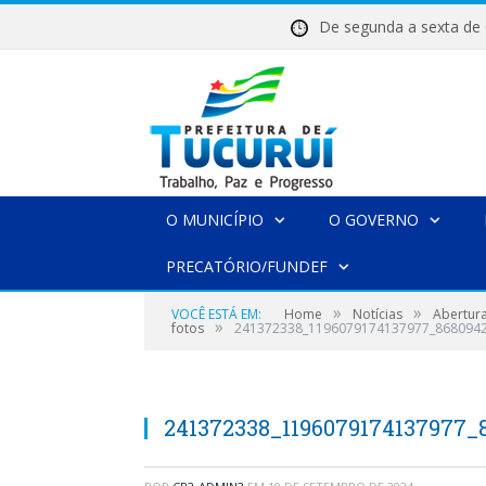
De segunda a sexta 
O MUNICÍPIO
O GOVERNO
PRECATÓRIO/FUNDEF
»
»
VOCÊ ESTÁ EM:
Home
Notícias
Abertura
»
fotos
241372338_1196079174137977_868094
241372338_1196079174137977_