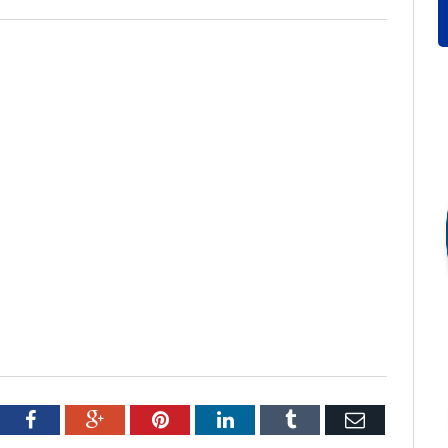
tter
Facebook
Google+
Pinterest
LinkedIn
Tumblr
Email