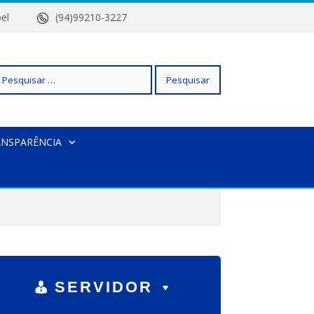
 Isabel
(94)99210-3227
squisar
ANSPARÊNCIA
r:
SERVIDOR