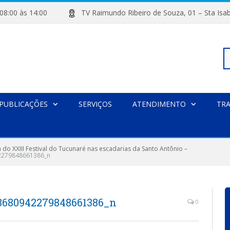
de 08:00 às 14:00
TV Raimundo Ribeiro de Souza, 01 – Sta
Pe
PUBLICAÇÕES
SERVIÇOS
ATENDIMENTO
TR
po
 do XXIII Festival do Tucunaré nas escadarias da Santo Antônio –
2279848661386_n
8680942279848661386_n
0