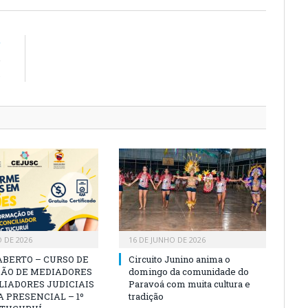
R
é
s
O DE 2026
16 DE JUNHO DE 2026
ABERTO – CURSO DE
Circuito Junino anima o
ÃO DE MEDIADORES
domingo da comunidade do
LIADORES JUDICIAIS
Paravoá com muita cultura e
 PRESENCIAL – 1º
tradição