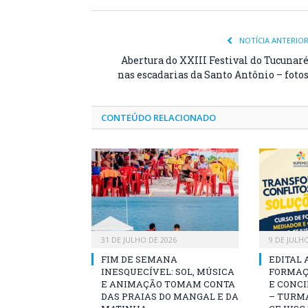
NOTÍCIA ANTERIO
Abertura do XXIII Festival do Tucunar
nas escadarias da Santo Antônio – foto
CONTEÚDO RELACIONADO
31 DE JULHO DE 2026
9 DE JULH
FIM DE SEMANA
EDITAL 
INESQUECÍVEL: SOL, MÚSICA
FORMAÇ
E ANIMAÇÃO TOMAM CONTA
E CONCI
DAS PRAIAS DO MANGAL E DA
– TURMA