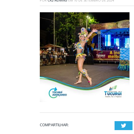
POR
CR2-ADMIN3
EM
10 DE SETEMBRO DE 2024
COMPARTILHAR:
Twi