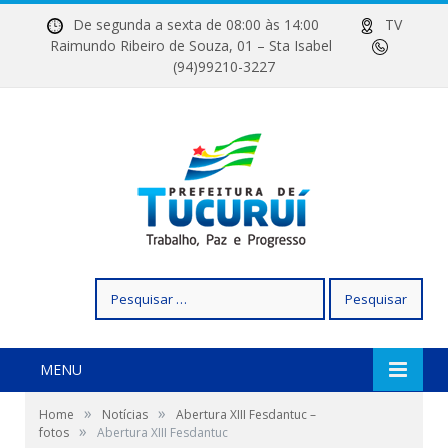
De segunda a sexta de 08:00 às 14:00
TV
Raimundo Ribeiro de Souza, 01 – Sta Isabel
(94)99210-3227
Pesquisar
por:
MENU
»
»
Home
Notícias
Abertura XIII Fesdantuc –
»
fotos
Abertura XIII Fesdantuc