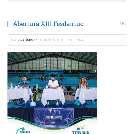
Abertura XIII Fesdantuc
0
POR
CR2-ADMIN17
EM
13 DE SETEMBRO DE 2024