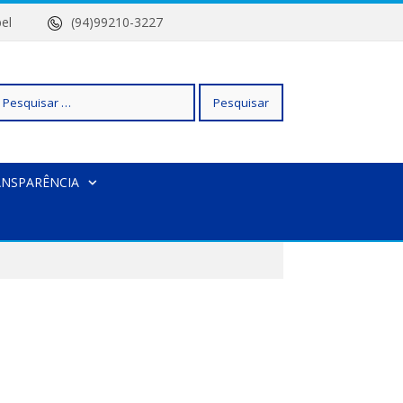
 Isabel
(94)99210-3227
squisar
ANSPARÊNCIA
r: