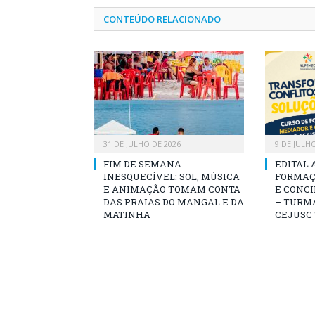
CONTEÚDO RELACIONADO
31 DE JULHO DE 2026
9 DE JULH
FIM DE SEMANA
EDITAL 
INESQUECÍVEL: SOL, MÚSICA
FORMAÇ
E ANIMAÇÃO TOMAM CONTA
E CONCI
DAS PRAIAS DO MANGAL E DA
– TURMA
MATINHA
CEJUSC