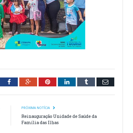
tter
Facebook
Google+
Pinterest
LinkedIn
Tumblr
Email
R
PRÓXIMA NOTÍCIA
l
Reinauguração Unidade de Saúde da
Família das Ilhas