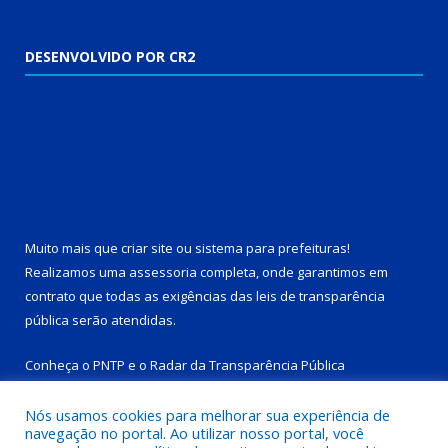
DESENVOLVIDO POR CR2
Muito mais que
criar site
ou
sistema para prefeituras
!
Realizamos uma
assessoria
completa, onde garantimos em
contrato que todas as exigências das
leis de transparência
pública
serão atendidas.
Conheça o
PNTP
e o
Radar da Transparência Pública
Nós usamos cookies para melhorar sua experiência de
navegação no portal. Ao utilizar nosso portal, você