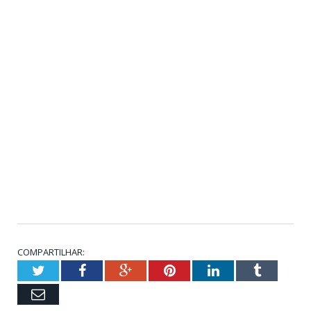
COMPARTILHAR:
Twitter
Facebook
Google+
Pinterest
LinkedIn
Tumblr
Email