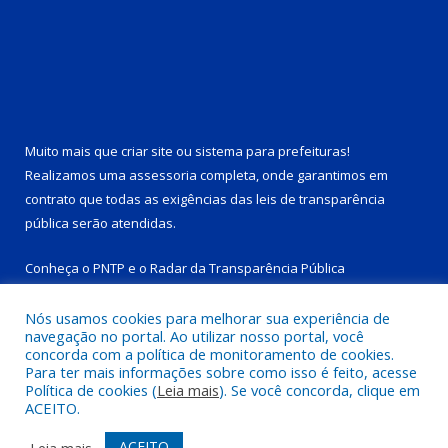
Muito mais que
criar site
ou
sistema para prefeituras
!
Realizamos uma
assessoria
completa, onde garantimos em
contrato que todas as exigências das
leis de transparência
pública
serão atendidas.
Conheça o
PNTP
e o
Radar da Transparência Pública
Nós usamos cookies para melhorar sua experiência de
navegação no portal. Ao utilizar nosso portal, você
concorda com a política de monitoramento de cookies.
Para ter mais informações sobre como isso é feito, acesse
Todos os direitos reservados a Prefeitura Municipal de Tucuruí-
Política de cookies (
Leia mais
). Se você concorda, clique em
PA.
ACEITO.
Mapa do Site
Acessar Área Administrativa
ACEITO
Leia mais