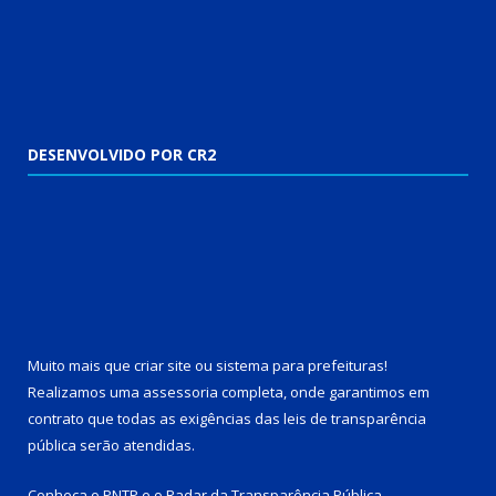
DESENVOLVIDO POR CR2
Muito mais que
criar site
ou
sistema para prefeituras
!
Realizamos uma
assessoria
completa, onde garantimos em
contrato que todas as exigências das
leis de transparência
pública
serão atendidas.
Conheça o
PNTP
e o
Radar da Transparência Pública