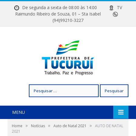
De segunda a sexta de 08:00 às 14:00
TV
Raimundo Ribeiro de Souza, 01 – Sta Isabel
(94)99210-3227
Pesquisar
por:
MENU
»
»
»
Home
Notícias
Auto de Natal 2021
AUTO DE NATAL
2021