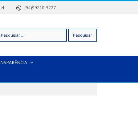
 Isabel
(94)99210-3227
squisar
ANSPARÊNCIA
r: