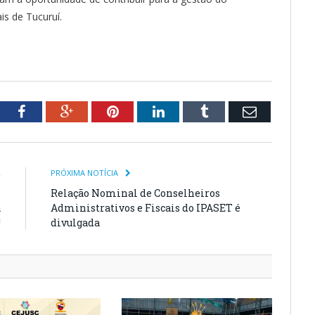
is de Tucuruí.
tter
Facebook
Google+
Pinterest
LinkedIn
Tumblr
Email
R
PRÓXIMA NOTÍCIA
e
Relação Nominal de Conselheiros
a
Administrativos e Fiscais do IPASET é
!
divulgada