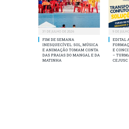
31 DE JULHO DE 2026
9 DE JULH
FIM DE SEMANA
EDITAL 
INESQUECÍVEL: SOL, MÚSICA
FORMAÇ
E ANIMAÇÃO TOMAM CONTA
E CONCI
DAS PRAIAS DO MANGAL E DA
– TURMA
MATINHA
CEJUSC