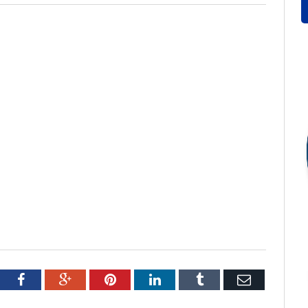
tter
Facebook
Google+
Pinterest
LinkedIn
Tumblr
Email