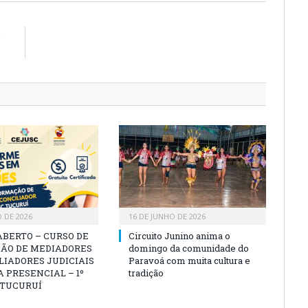
R
1
O DE 2026
16 DE JUNHO DE 2026
ABERTO – CURSO DE
Circuito Junino anima o
ÃO DE MEDIADORES
domingo da comunidade do
LIADORES JUDICIAIS
Paravoá com muita cultura e
 PRESENCIAL – 1º
tradição
 TUCURUÍ