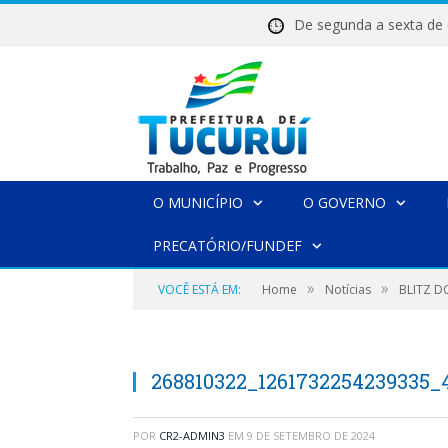
De segunda a sexta 
O MUNICÍPIO
O GOVERNO
PRECATÓRIO/FUNDEF
»
»
VOCÊ ESTÁ EM:
Home
Notícias
BLITZ D
268810322_1261732254239335_
POR
CR2-ADMIN3
EM
9 DE SETEMBRO DE 2024