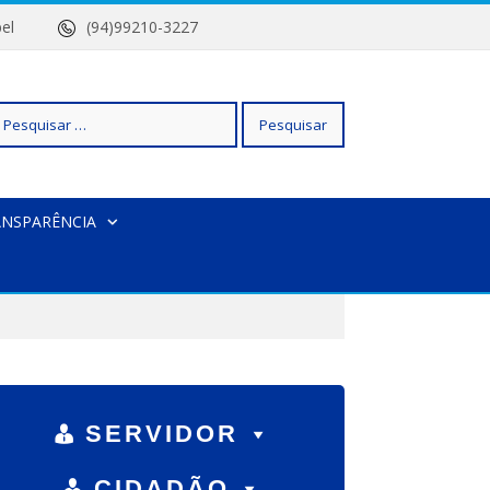
 Isabel
(94)99210-3227
squisar
ANSPARÊNCIA
r:
SERVIDOR
CIDADÃO