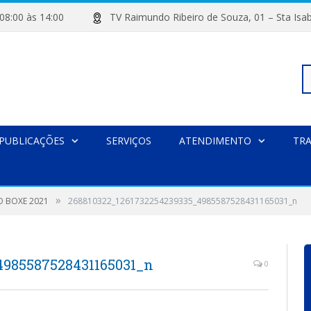
de 08:00 às 14:00
TV Raimundo Ribeiro de Souza, 01 – Sta
Pe
PUBLICAÇÕES
SERVIÇOS
ATENDIMENTO
TR
po
»
O BOXE 2021
268810322_1261732254239335_4985587528431165031_n
4985587528431165031_n
0