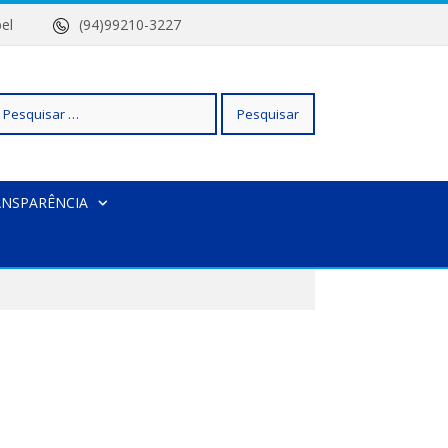
 Isabel
(94)99210-3227
squisar
ANSPARÊNCIA
r: