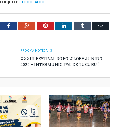
O OBJETO
:
CLIQUE AQUI
tter
Facebook
Google+
Pinterest
LinkedIn
Tumblr
Email
R
PRÓXIMA NOTÍCIA
B
XXXIII FESTIVAL DO FOLCLORE JUNINO
4
2024 – INTERMUNICIPAL DE TUCURUÍ