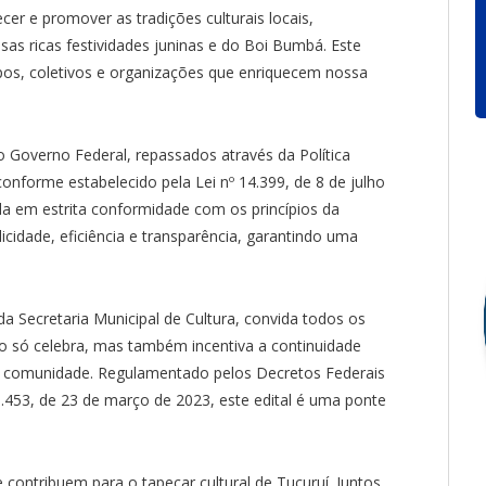
lecer e promover as tradições culturais locais,
as ricas festividades juninas e do Boi Bumbá. Este
upos, coletivos e organizações que enriquecem nossa
 Governo Federal, repassados através da Política
conforme estabelecido pela Lei nº 14.399, de 8 de julho
da em estrita conformidade com os princípios da
icidade, eficiência e transparência, garantindo uma
da Secretaria Municipal de Cultura, convida todos os
não só celebra, mas também incentiva a continuidade
a comunidade. Regulamentado pelos Decretos Federais
1.453, de 23 de março de 2023, este edital é uma ponte
contribuem para o tapeçar cultural de Tucuruí. Juntos,