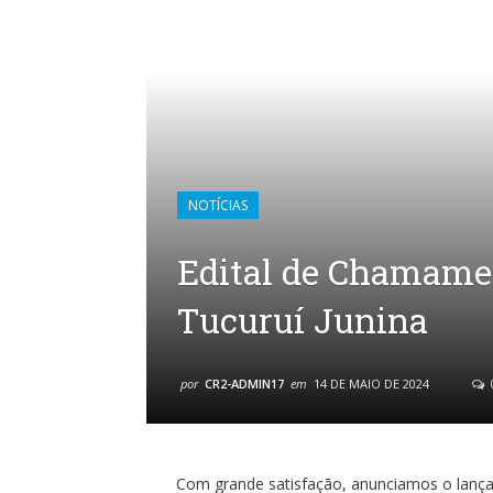
NOTÍCIAS
Edital de Chamame
Tucuruí Junina
por
CR2-ADMIN17
em
14 DE MAIO DE 2024
Com grande satisfação, anunciamos o lanç