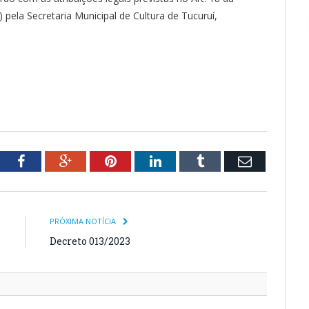
 pela Secretaria Municipal de Cultura de Tucuruí,
tter
Facebook
Google+
Pinterest
LinkedIn
Tumblr
Email
R
PRÓXIMA NOTÍCIA
1
Decreto 013/2023