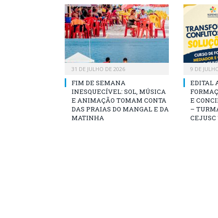
31 DE JULHO DE 2026
9 DE JULH
FIM DE SEMANA
EDITAL 
INESQUECÍVEL: SOL, MÚSICA
FORMAÇ
E ANIMAÇÃO TOMAM CONTA
E CONCI
DAS PRAIAS DO MANGAL E DA
– TURMA
MATINHA
CEJUSC