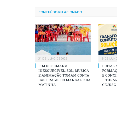
CONTEÚDO RELACIONADO
31 DE JULHO DE 2026
9 DE JULH
FIM DE SEMANA
EDITAL 
INESQUECÍVEL: SOL, MÚSICA
FORMAÇ
E ANIMAÇÃO TOMAM CONTA
E CONCI
DAS PRAIAS DO MANGAL E DA
– TURMA
MATINHA
CEJUSC