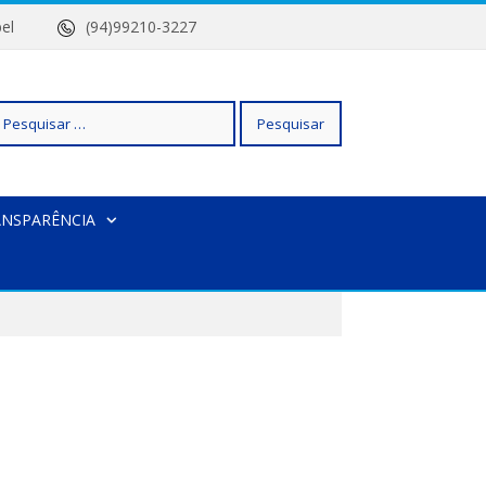
 Isabel
(94)99210-3227
squisar
ANSPARÊNCIA
r: