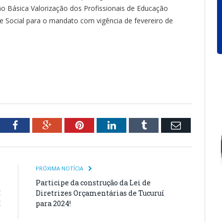
 Básica Valorização dos Profissionais de Educação
e Social para o mandato com vigência de fevereiro de
tter
Facebook
Google+
Pinterest
LinkedIn
Tumblr
Email
R
PRÓXIMA NOTÍCIA
–
Participe da construção da Lei de
E
Diretrizes Orçamentárias de Tucuruí
E
para 2024!
Í