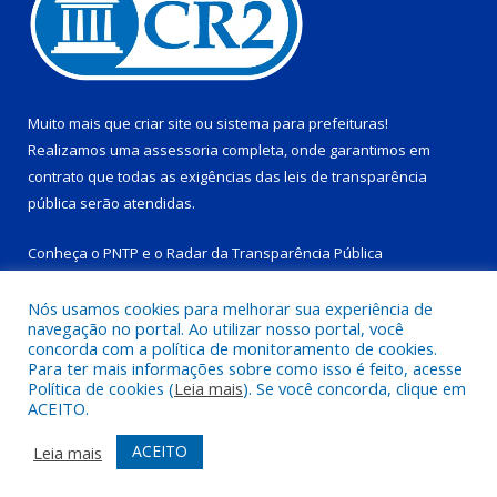
Muito mais que
criar site
ou
sistema para prefeituras
!
Realizamos uma
assessoria
completa, onde garantimos em
contrato que todas as exigências das
leis de transparência
pública
serão atendidas.
Conheça o
PNTP
e o
Radar da Transparência Pública
Nós usamos cookies para melhorar sua experiência de
navegação no portal. Ao utilizar nosso portal, você
concorda com a política de monitoramento de cookies.
Para ter mais informações sobre como isso é feito, acesse
Todos os direitos reservados a Prefeitura Municipal de Tucuruí-
Política de cookies (
Leia mais
). Se você concorda, clique em
PA.
ACEITO.
Mapa do Site
Acessar Área Administrativa
ACEITO
Leia mais
Acessar Webmail