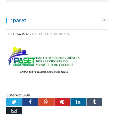
ipaset
0
POR
CR2-ADMIN17
EM
9 DE SETEMBRO DE 2024
COMPARTILHAR:
Twitter
Facebook
Google+
Pinterest
LinkedIn
Tumblr
Email