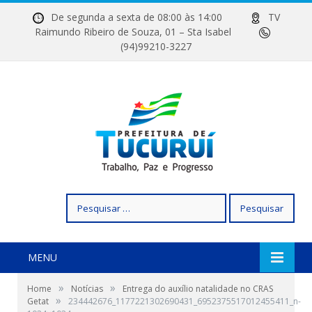
De segunda a sexta de 08:00 às 14:00
TV
Raimundo Ribeiro de Souza, 01 – Sta Isabel
(94)99210-3227
Pesquisar
por:
MENU
»
»
Home
Notícias
Entrega do auxílio natalidade no CRAS
»
Getat
234442676_1177221302690431_6952375517012455411_n-