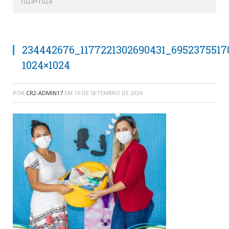
1024×1024
234442676_1177221302690431_6952375517
1024×1024
POR
CR2-ADMIN17
EM
16 DE SETEMBRO DE 2024