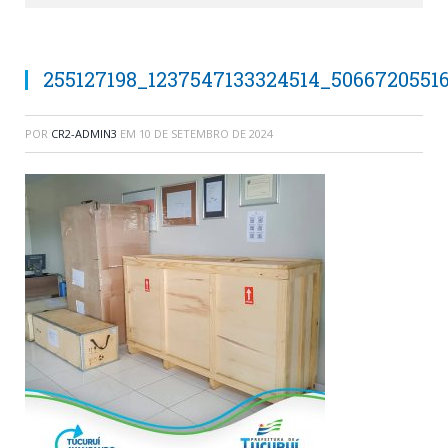
255127198_1237547133324514_5066720551
POR
CR2-ADMIN3
EM
10 DE SETEMBRO DE 2024