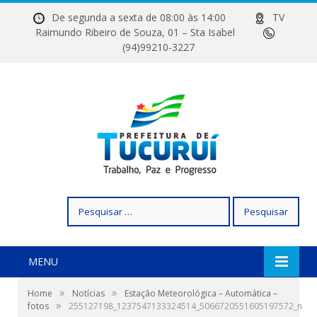
De segunda a sexta de 08:00 às 14:00
TV
Raimundo Ribeiro de Souza, 01 – Sta Isabel
(94)99210-3227
Pesquisar
por:
MENU
»
»
Home
Notícias
Estação Meteorológica – Automática –
»
fotos
255127198_1237547133324514_5066720551605197572_n