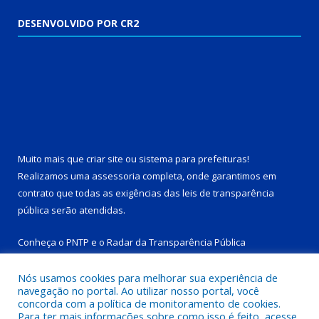
DESENVOLVIDO POR CR2
Muito mais que
criar site
ou
sistema para prefeituras
!
Realizamos uma
assessoria
completa, onde garantimos em
contrato que todas as exigências das
leis de transparência
pública
serão atendidas.
Conheça o
PNTP
e o
Radar da Transparência Pública
Nós usamos cookies para melhorar sua experiência de
navegação no portal. Ao utilizar nosso portal, você
concorda com a política de monitoramento de cookies.
Para ter mais informações sobre como isso é feito, acesse
Todos os direitos reservados a Prefeitura Municipal de Tucuruí-