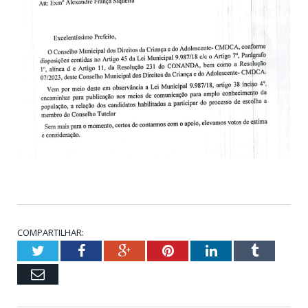
COMPARTILHAR:
Twitter
Facebook
Google+
Pinterest
LinkedIn
Tumblr
Email