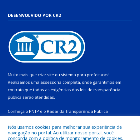
DESENVOLVIDO POR CR2
Muito mais que
criar site
ou
sistema para prefeituras
!
Realizamos uma
assessoria
completa, onde garantimos em
contrato que todas as exigências das
leis de transparência
pública
serão atendidas.
Conheça o
PNTP
e o
Radar da Transparência Pública
Nós usamos cookies para melhorar sua experiência de
navegação no portal. Ao utilizar nosso portal, você
concorda com a política de monitoramento de cookies.