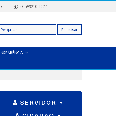
 Isabel
(94)99210-3227
squisar
ANSPARÊNCIA
r:
SERVIDOR
CIDADÃO