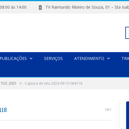
de 08:00 às 14:00
TV Raimundo Ribeiro de Souza, 01 – Sta
Pe
PUBLICAÇÕES
SERVIÇOS
ATENDIMENTO
TR
po
»
 TUC 2021
Captura de tela 2024-09-10 084118
118
0