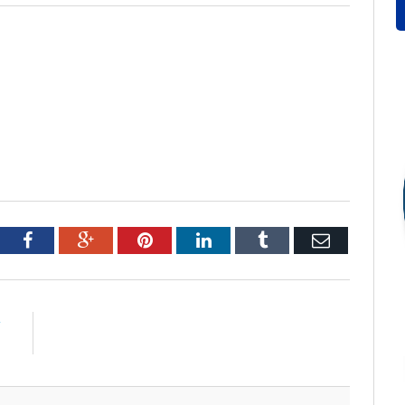
tter
Facebook
Google+
Pinterest
LinkedIn
Tumblr
Email
R
1