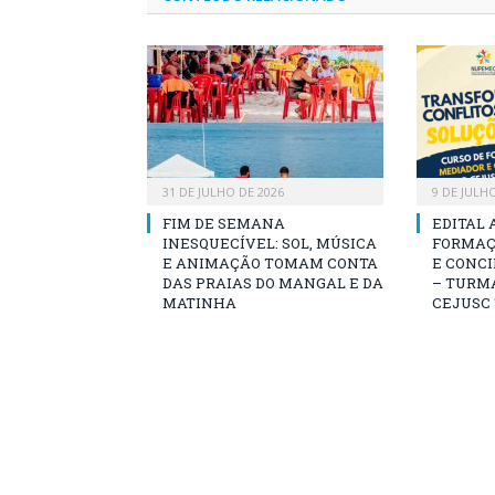
31 DE JULHO DE 2026
9 DE JULH
FIM DE SEMANA
EDITAL 
INESQUECÍVEL: SOL, MÚSICA
FORMAÇ
E ANIMAÇÃO TOMAM CONTA
E CONCI
DAS PRAIAS DO MANGAL E DA
– TURMA
MATINHA
CEJUSC