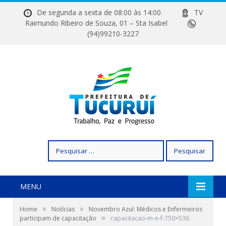
De segunda a sexta de 08:00 às 14:00
TV
Raimundo Ribeiro de Souza, 01 – Sta Isabel
(94)99210-3227
Pesquisar
por:
MENU
»
»
Home
Notícias
Novembro Azul: Médicos e Enfermeiros
»
participam de capacitação
capacitacao-m-e-f-750×536