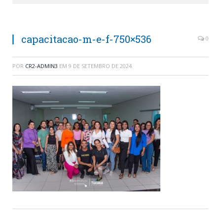
capacitacao-m-e-f-750×536
0
POR
CR2-ADMIN3
EM
9 DE SETEMBRO DE 2024