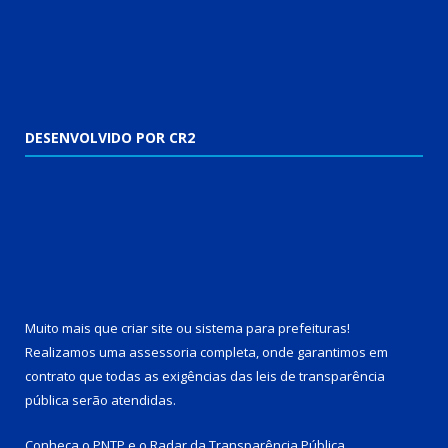
DESENVOLVIDO POR CR2
Muito mais que
criar site
ou
sistema para prefeituras
!
Realizamos uma
assessoria
completa, onde garantimos em
contrato que todas as exigências das
leis de transparência
pública
serão atendidas.
Conheça o
PNTP
e o
Radar da Transparência Pública