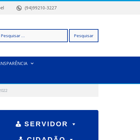
 Isabel
(94)99210-3227
squisar
ANSPARÊNCIA
r:
2022
SERVIDOR
CIDADÃO