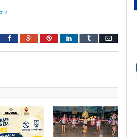
2022
tter
Facebook
Google+
Pinterest
LinkedIn
Tumblr
Email
R
: