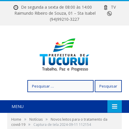
De segunda a sexta de 08:00 às 14:00
TV
Raimundo Ribeiro de Souza, 01 – Sta Isabel
(94)99210-3227
Pesquisar
por:
MENU
»
»
Home
Notícias
Novos leitos para o tratamento da
»
covid-19
Captura de tela 2024-09-11 112154