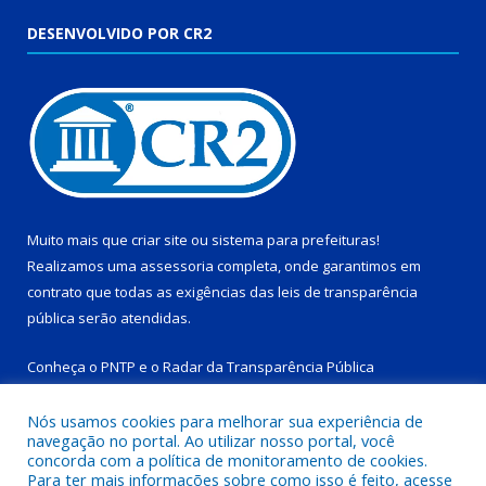
DESENVOLVIDO POR CR2
Muito mais que
criar site
ou
sistema para prefeituras
!
Realizamos uma
assessoria
completa, onde garantimos em
contrato que todas as exigências das
leis de transparência
pública
serão atendidas.
Conheça o
PNTP
e o
Radar da Transparência Pública
Nós usamos cookies para melhorar sua experiência de
navegação no portal. Ao utilizar nosso portal, você
concorda com a política de monitoramento de cookies.
Para ter mais informações sobre como isso é feito, acesse
Todos os direitos reservados a Prefeitura Municipal de Tucuruí-