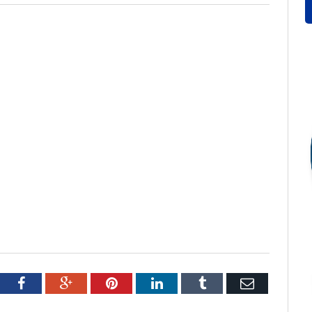
tter
Facebook
Google+
Pinterest
LinkedIn
Tumblr
Email