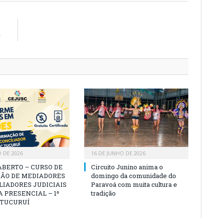
R
r
O DE 2026
16 DE JUNHO DE 2026
ABERTO – CURSO DE
Circuito Junino anima o
ÃO DE MEDIADORES
domingo da comunidade do
LIADORES JUDICIAIS
Paravoá com muita cultura e
 PRESENCIAL – 1º
tradição
 TUCURUÍ