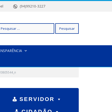
 Isabel
(94)99210-3227
squisar
ANSPARÊNCIA
r:
20805544_n
SERVIDOR
CIDADÃO