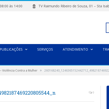
de 08:00 às 14:00
TV Raimundo Ribeiro de Souza, 01 – Sta
Pe
PUBLICAÇÕES
SERVIÇOS
ATENDIMENTO
TR
po
»
 – Violência Contra a Mulher
260168240_1246365152442712_49821874692
4982187469220805544_n
0