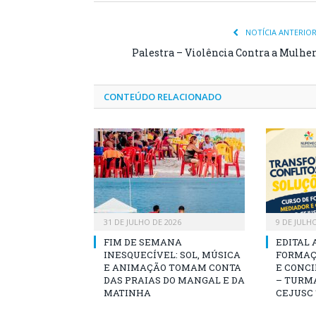
NOTÍCIA ANTERIO
Palestra – Violência Contra a Mulhe
CONTEÚDO RELACIONADO
31 DE JULHO DE 2026
9 DE JULH
FIM DE SEMANA
EDITAL 
INESQUECÍVEL: SOL, MÚSICA
FORMAÇ
E ANIMAÇÃO TOMAM CONTA
E CONCI
DAS PRAIAS DO MANGAL E DA
– TURMA
MATINHA
CEJUSC