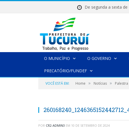
De segunda a sexta 
O MUNICÍPIO
O GOVERNO
PRECATÓRIO/FUNDEF
»
»
VOCÊ ESTÁ EM:
Home
Notícias
Palestra
260168240_1246365152442712_
POR
CR2-ADMIN3
EM
10 DE SETEMBRO DE 2024