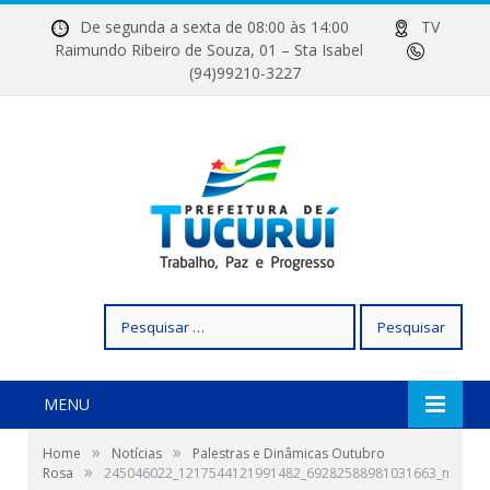
De segunda a sexta de 08:00 às 14:00
TV
Raimundo Ribeiro de Souza, 01 – Sta Isabel
(94)99210-3227
Pesquisar
por:
MENU
»
»
Home
Notícias
Palestras e Dinâmicas Outubro
»
Rosa
245046022_1217544121991482_69282588981031663_n