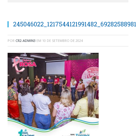
245046022_1217544121991482_6928258898
POR
CR2-ADMIN3
EM
10 DE SETEMBRO DE 2024