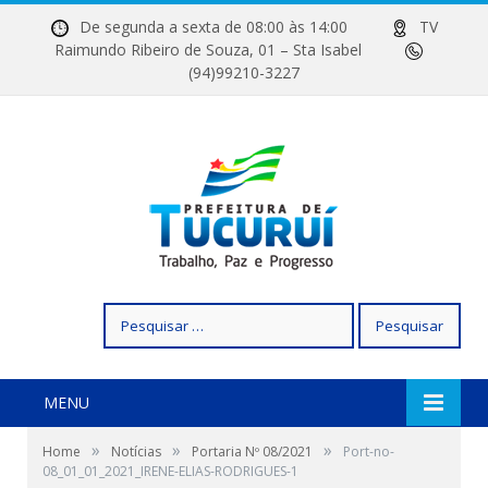
De segunda a sexta de 08:00 às 14:00
TV
Raimundo Ribeiro de Souza, 01 – Sta Isabel
(94)99210-3227
Pesquisar
por:
MENU
»
»
»
Home
Notícias
Portaria Nº 08/2021
Port-no-
08_01_01_2021_IRENE-ELIAS-RODRIGUES-1