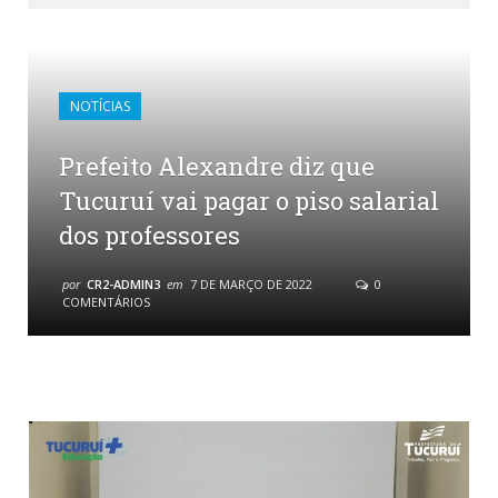
NOTÍCIAS
Prefeito Alexandre diz que
Tucuruí vai pagar o piso salarial
dos professores
por
CR2-ADMIN3
em
7 DE MARÇO DE 2022
0
COMENTÁRIOS