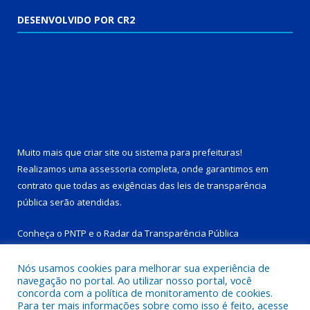
DESENVOLVIDO POR CR2
Muito mais que
criar site
ou
sistema para prefeituras
!
Realizamos uma
assessoria
completa, onde garantimos em
contrato que todas as exigências das
leis de transparência
pública
serão atendidas.
Conheça o
PNTP
e o
Radar da Transparência Pública
Nós usamos cookies para melhorar sua experiência de
navegação no portal. Ao utilizar nosso portal, você
concorda com a política de monitoramento de cookies.
Para ter mais informações sobre como isso é feito, acesse
Todos os direitos reservados a Prefeitura Municipal de Tucuruí-