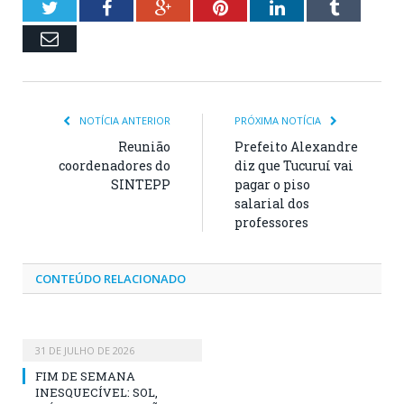
Twitter
Facebook
Google+
Pinterest
LinkedIn
Tumblr
Email
NOTÍCIA ANTERIOR
PRÓXIMA NOTÍCIA
Reunião
Prefeito Alexandre
coordenadores do
diz que Tucuruí vai
SINTEPP
pagar o piso
salarial dos
professores
CONTEÚDO RELACIONADO
31 DE JULHO DE 2026
FIM DE SEMANA
INESQUECÍVEL: SOL,