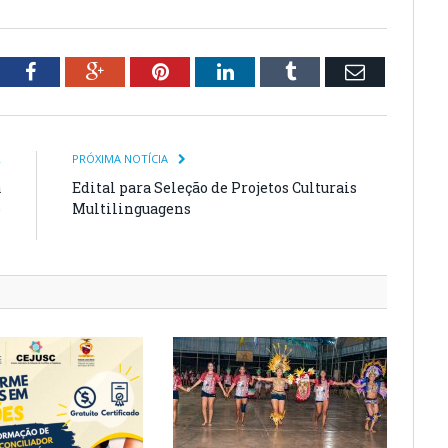
tter
Facebook
Google+
Pinterest
LinkedIn
Tumblr
Email
R
PRÓXIMA NOTÍCIA
a
Edital para Seleção de Projetos Culturais
o
Multilinguagens
l