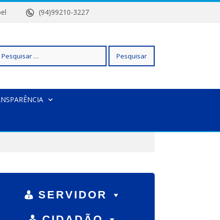
 Isabel
(94)99210-3227
squisar
ANSPARÊNCIA
r:
SERVIDOR
CIDADÃO