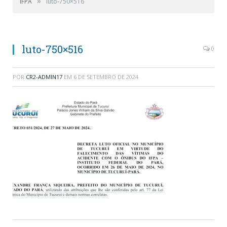
»
IFPA
luto-750×516
luto-750×516
0
POR
CR2-ADMIN17
EM
6 DE SETEMBRO DE 2024