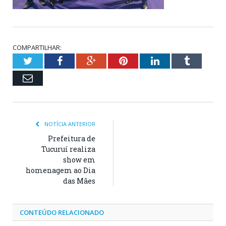
COMPARTILHAR:
Twitter
Facebook
Google+
Pinterest
LinkedIn
Tumblr
Email
NOTÍCIA ANTERIOR
Prefeitura de
Tucuruí realiza
show em
homenagem ao Dia
das Mães
CONTEÚDO RELACIONADO