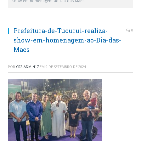
show-em-homenagem-ao-Dia-das-Maes
Prefeitura-de-Tucurui-realiza-
0
show-em-homenagem-ao-Dia-das-
Maes
POR
CR2-ADMIN17
EM
9 DE SETEMBRO DE 2024