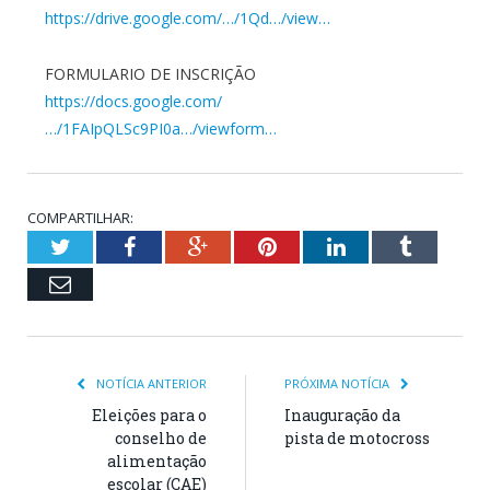
https://drive.google.com/…/1Qd…/view…
FORMULARIO DE INSCRIÇÃO
https://docs.google.com/
…/1FAIpQLSc9PI0a…/viewform…
COMPARTILHAR:
Twitter
Facebook
Google+
Pinterest
LinkedIn
Tumblr
Email
NOTÍCIA ANTERIOR
PRÓXIMA NOTÍCIA
Eleições para o
Inauguração da
conselho de
pista de motocross
alimentação
escolar (CAE)