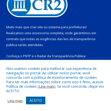
Muito mais que
criar site
ou
sistema para prefeituras
!
Realizamos uma
assessoria
completa, onde garantimos em
contrato que todas as exigências das
leis de transparência
pública
serão atendidas.
Conheça o
PNTP
e o
Radar da Transparência Pública
Nós usamos cookies para melhorar sua experiência de
navegação no portal. Ao utilizar nosso portal, você
concorda com a política de monitoramento de cookies.
Para ter mais informações sobre como isso é feito, acesse
Todos os direitos reservados a Prefeitura Municipal de Tucuruí-
Política de cookies (
Leia mais
). Se você concorda, clique em
PA.
ACEITO.
Mapa do Site
Acessar Área Administrativa
ACEITO
Leia mais
Acessar Webmail