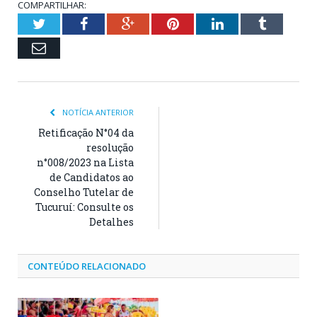
COMPARTILHAR:
Twitter
Facebook
Google+
Pinterest
LinkedIn
Tumblr
Email
NOTÍCIA ANTERIOR
Retificação N°04 da
resolução
n°008/2023 na Lista
de Candidatos ao
Conselho Tutelar de
Tucuruí: Consulte os
Detalhes
CONTEÚDO RELACIONADO