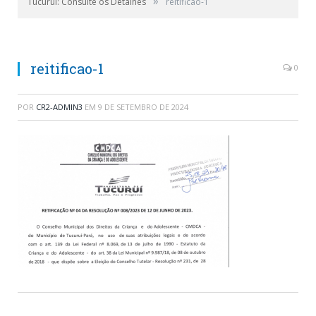
»
Tucuruí: Consulte os Detalhes
reitificao-1
reitificao-1
0
POR
CR2-ADMIN3
EM
9 DE SETEMBRO DE 2024