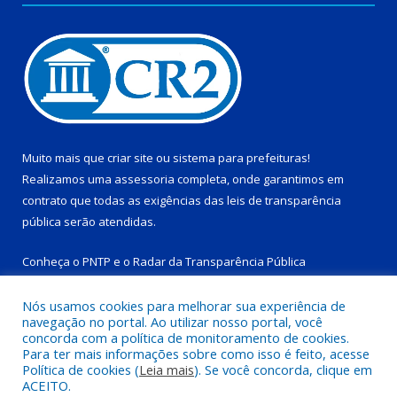
Muito mais que
criar site
ou
sistema para prefeituras
!
Realizamos uma
assessoria
completa, onde garantimos em
contrato que todas as exigências das
leis de transparência
pública
serão atendidas.
Conheça o
PNTP
e o
Radar da Transparência Pública
Nós usamos cookies para melhorar sua experiência de
navegação no portal. Ao utilizar nosso portal, você
concorda com a política de monitoramento de cookies.
Para ter mais informações sobre como isso é feito, acesse
Todos os direitos reservados a Prefeitura Municipal de Tucuruí-
Política de cookies (
Leia mais
). Se você concorda, clique em
PA.
ACEITO.