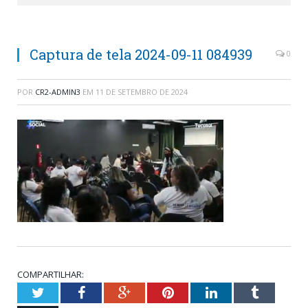
Captura de tela 2024-09-11 084939
0
POR
CR2-ADMIN3
EM
11 DE SETEMBRO DE 2024
COMPARTILHAR:
Twitter
Facebook
Google+
Pinterest
LinkedIn
Tumblr