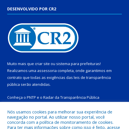
DESENVOLVIDO POR CR2
Muito mais que
criar site
ou
sistema para prefeituras
!
Realizamos uma
assessoria
completa, onde garantimos em
contrato que todas as exigências das
leis de transparência
pública
serão atendidas.
Conheça o
PNTP
e o
Radar da Transparência Pública
Nós usamos cookies para melhorar sua experiência de
navegação no portal. Ao utilizar nosso portal, você
concorda com a política de monitoramento de cookies.
Para ter mais informações sobre como isso é feito, acesse
Todos os direitos reservados a Prefeitura Municipal de Tucuruí-