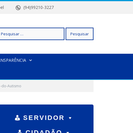
 Isabel
(94)99210-3227
squisar
ANSPARÊNCIA
r:
o-do-Autismo
SERVIDOR
CIDADÃO