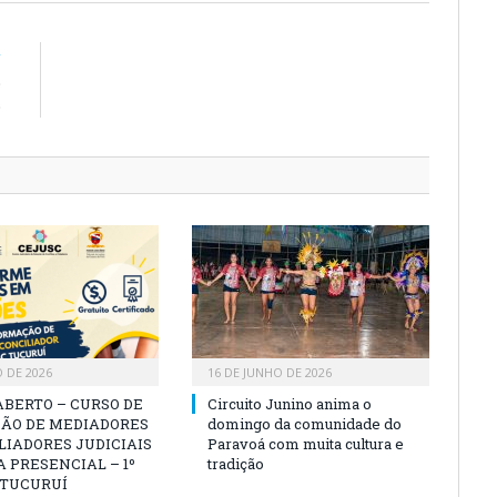
R
o
o
O DE 2026
16 DE JUNHO DE 2026
ABERTO – CURSO DE
Circuito Junino anima o
ÃO DE MEDIADORES
domingo da comunidade do
LIADORES JUDICIAIS
Paravoá com muita cultura e
 PRESENCIAL – 1º
tradição
 TUCURUÍ