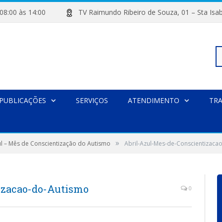
de 08:00 às 14:00
TV Raimundo Ribeiro de Souza, 01 – Sta
Pe
PUBLICAÇÕES
SERVIÇOS
ATENDIMENTO
TR
po
»
ul – Mês de Conscientização do Autismo
Abril-Azul-Mes-de-Conscientizaca
izacao-do-Autismo
0