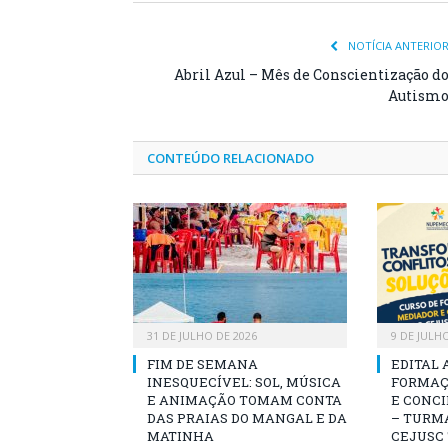
NOTÍCIA ANTERIO
Abril Azul – Mês de Conscientização d
Autism
CONTEÚDO RELACIONADO
31 DE JULHO DE 2026
9 DE JULH
FIM DE SEMANA
EDITAL 
INESQUECÍVEL: SOL, MÚSICA
FORMAÇ
E ANIMAÇÃO TOMAM CONTA
E CONCI
DAS PRAIAS DO MANGAL E DA
– TURMA
MATINHA
CEJUSC