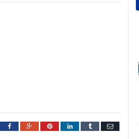
tter
Facebook
Google+
Pinterest
LinkedIn
Tumblr
Email